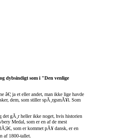
 og dybsindigt som i "Den venlige
ne â€¦ ja et eller andet, man ikke lige havde
rasker, dem, som stiller spÃ¸rgsmÃ¥l. Som
det gÃ¸r heller ikke noget, hvis historien
ewbery Medal, som er en af de mest
PalÃ¦â€, som er kommet pÃ¥ dansk, er en
n af 1800-tallet.