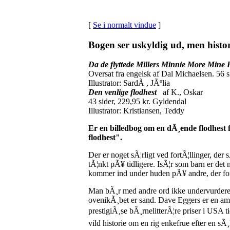
[
Se i normalt vindue
]
Bogen ser uskyldig ud, men histo
Da de flyttede Millers Minnie More Mine 
Oversat fra engelsk af Dal Michaelsen. 56 s
Illustrator: SardÃ , JÃºlia
Den venlige flodhest
af K., Oskar
43 sider, 229,95 kr. Gyldendal
Illustrator: Kristiansen, Teddy
Er en billedbog om en dÃ¸ende flodhest f
flodhest".
Der er noget sÃ¦rligt ved fortÃ¦llinger, der 
tÃ¦nkt pÃ¥ tidligere. IsÃ¦r som barn er det
kommer ind under huden pÃ¥ andre, der forho
Man bÃ¸r med andre ord ikke undervurdere be
ovenikÃ¸bet er sand. Dave Eggers er en ame
prestigiÃ¸se bÃ¸rnelitterÃ¦re priser i USA 
vild historie om en rig enkefrue efter en sÃ¸