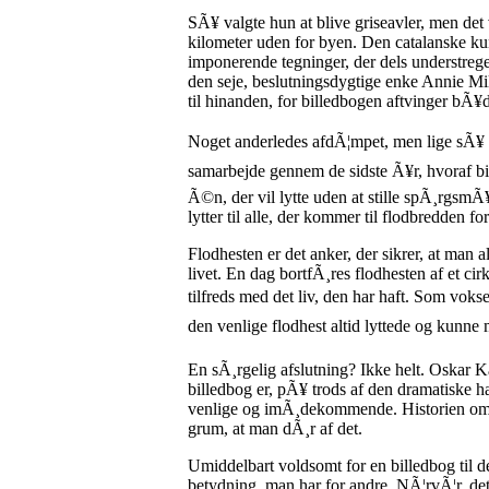
SÃ¥ valgte hun at blive griseavler, men det v
kilometer uden for byen. Den catalanske kun
imponerende tegninger, der dels understreger
den seje, beslutningsdygtige enke Annie Mi
til hinanden, for billedbogen aftvinger bÃ¥
Noget anderledes afdÃ¦mpet, men lige sÃ¥ e
samarbejde gennem de sidste Ã¥r, hvoraf bi
Ã©n, der vil lytte uden at stille spÃ¸rgsmÃ
lytter til alle, der kommer til flodbredden for
Flodhesten er det anker, der sikrer, at man a
livet. En dag bortfÃ¸res flodhesten af et ci
tilfreds med det liv, den har haft. Som voks
den venlige flodhest altid lyttede og kunne 
En sÃ¸rgelig afslutning? Ikke helt. Oskar K
billedbog er, pÃ¥ trods af den dramatiske h
venlige og imÃ¸dekommende. Historien om fl
grum, at man dÃ¸r af det.
Umiddelbart voldsomt for en billedbog til d
betydning, man har for andre. NÃ¦rvÃ¦r, det 