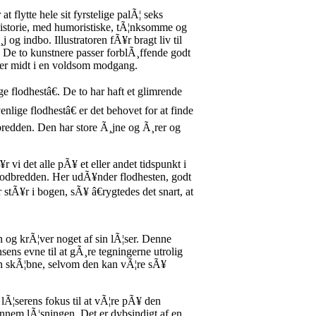
 flytte hele sit fyrstelige palÃ¦ seks
 historie, med humoristiske, tÃ¦nksomme og
og indbo. Illustratoren fÃ¥r bragt liv til
 De to kunstnere passer forblÃ¸ffende godt
nger midt i en voldsom modgang.
flodhestâ€. De to har haft et glimrende
ige flodhestâ€ er det behovet for at finde
dbredden. Den har store Ã¸jne og Ã¸rer og
r vi det alle pÃ¥ et eller andet tidspunkt i
il flodbredden. Her udÃ¥nder flodhesten, godt
stÃ¥r i bogen, sÃ¥ â€rygtedes det snart, at
 og krÃ¦ver noget af sin lÃ¦ser. Denne
sens evne til at gÃ¸re tegningerne utrolig
sin skÃ¦bne, selvom den kan vÃ¦re sÃ¥
 lÃ¦serens fokus til at vÃ¦re pÃ¥ den
gennem lÃ¦sningen. Det er dybsindigt af en