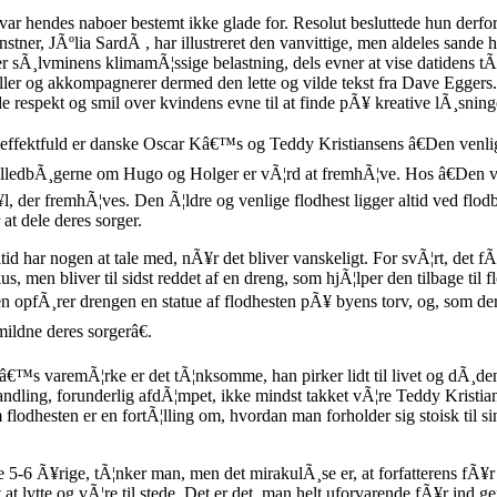
ar hendes naboer bestemt ikke glade for. Resolut besluttede hun derfor at
stner, JÃºlia SardÃ , har illustreret den vanvittige, men aldeles sande
 sÃ¸lvminens klimamÃ¦ssige belastning, dels evner at vise datidens tÃ¸j 
ller og akkompagnerer dermed den lette og vilde tekst fra Dave Eggers.
de respekt og smil over kvindens evne til at finde pÃ¥ kreative lÃ¸sni
ffektfuld er danske Oscar Kâ€™s og Teddy Kristiansens â€Den venlige 
lledbÃ¸gerne om Hugo og Holger er vÃ¦rd at fremhÃ¦ve. Hos â€Den venl
¥l, der fremhÃ¦ves. Den Ã¦ldre og venlige flodhest ligger altid ved flo
 at dele deres sorger.
ltid har nogen at tale med, nÃ¥r det bliver vanskeligt. For svÃ¦rt, det fÃ¥
rkus, men bliver til sidst reddet af en dreng, som hjÃ¦lper den tilbage t
en opfÃ¸rer drengen en statue af flodhesten pÃ¥ byens torv, og, som der 
mildne deres sorgerâ€.
â€™s varemÃ¦rke er det tÃ¦nksomme, han pirker lidt til livet og dÃ¸den
andling, forunderlig afdÃ¦mpet, ikke mindst takket vÃ¦re Teddy Kristian
odhesten er en fortÃ¦lling om, hvordan man forholder sig stoisk til 
e 5-6 Ã¥rige, tÃ¦nker man, men det mirakulÃ¸se er, at forfatterens fÃ¥r
at lytte og vÃ¦re til stede. Det er det, man helt uforvarende fÃ¥r ind 