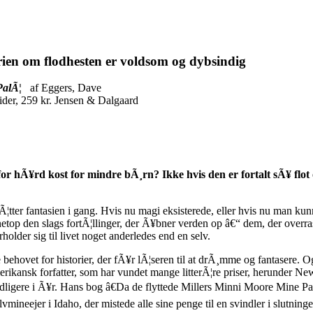
rien om flodhesten er voldsom og dybsindig
PalÃ¦
af Eggers, Dave
ider, 259 kr. Jensen & Dalgaard
or hÃ¥rd kost for mindre bÃ¸rn? Ikke hvis den er fortalt sÃ¥ flot
sÃ¦tter fantasien i gang. Hvis nu magi eksisterede, eller hvis nu man kun
 netop den slags fortÃ¦llinger, der Ã¥bner verden op â€“ dem, der over
lder sig til livet noget anderledes end en selv.
hovet for historier, der fÃ¥r lÃ¦seren til at drÃ¸mme og fantasere. Og 
rikansk forfatter, som har vundet mange litterÃ¦re priser, herunder N
tidligere i Ã¥r. Hans bog â€Da de flyttede Millers Minni Moore Mine 
lvmineejer i Idaho, der mistede alle sine penge til en svindler i slutninge